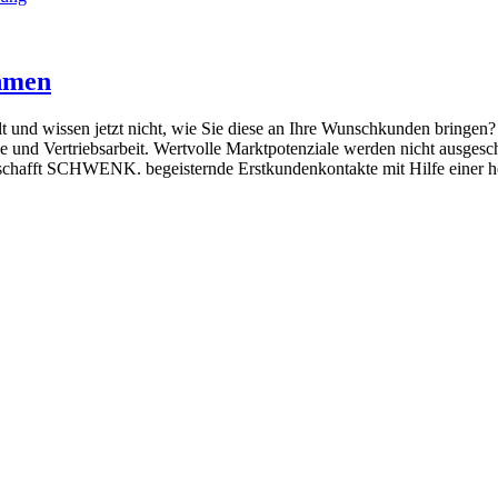
ehmen
kelt und wissen jetzt nicht, wie Sie diese an Ihre Wunschkunden brin
se und Vertriebsarbeit. Wertvolle Marktpotenziale werden nicht ausgesc
e schafft SCHWENK. begeisternde Erstkundenkontakte mit Hilfe einer h